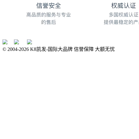
© 2004-
2026
K8凯发-国际大品牌 信誉保障 大额无忧