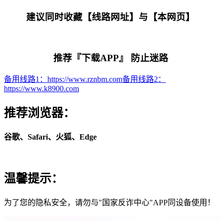
建议同时收藏【线路网址】与【本网页】
推荐『下载APP』 防止迷路
备用线路
1
：
https://www.rznbm.com
备用线路
2
：
https://www.k8900.com
推荐浏览器：
谷歌、Safari、火狐、Edge
温馨提示：
为了您的隐私安全，请勿与"国家反诈中心"APP同设备使用！