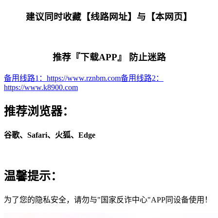
建议同时收藏【线路网址】与【本网页】
推荐『下载APP』 防止迷路
备用线路
1
：
https://www.rznbm.com
备用线路
2
：
https://www.k8900.com
推荐浏览器：
谷歌、Safari、火狐、Edge
温馨提示：
为了您的隐私安全，请勿与"国家反诈中心"APP同设备使用！