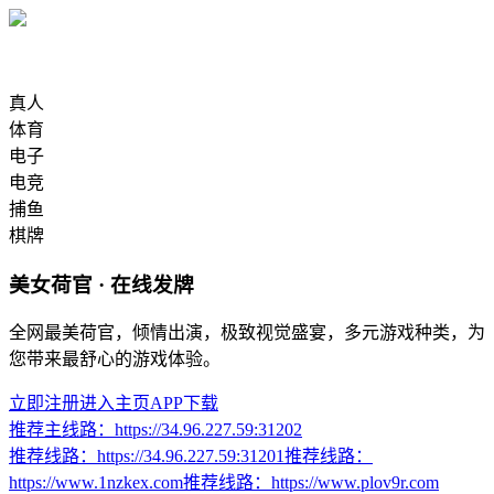
真人
体育
电子
电竞
捕鱼
棋牌
美女荷官 · 在线发牌
全网最美荷官，倾情出演，极致视觉盛宴，多元游戏种类，为
您带来最舒心的游戏体验。
立即注册
进入主页
APP下载
推荐主线路：
https://34.96.227.59:31202
推荐线路：
https://34.96.227.59:31201
推荐线路：
https://www.1nzkex.com
推荐线路：
https://www.plov9r.com