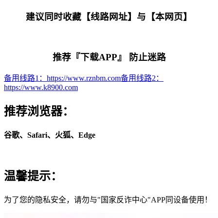
建议同时收藏【线路网址】与【本网页】
推荐『下载APP』 防止迷路
备用线路
1
：
https://www.rznbm.com
备用线路
2
：
https://www.k8900.com
推荐浏览器：
谷歌、Safari、火狐、Edge
温馨提示：
为了您的隐私安全，请勿与"国家反诈中心"APP同设备使用！