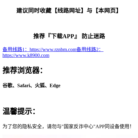
建议同时收藏【线路网址】与【本网页】
推荐『下载APP』 防止迷路
备用线路
1
：
https://www.rznbm.com
备用线路
2
：
https://www.k8900.com
推荐浏览器：
谷歌、Safari、火狐、Edge
温馨提示：
为了您的隐私安全，请勿与"国家反诈中心"APP同设备使用！