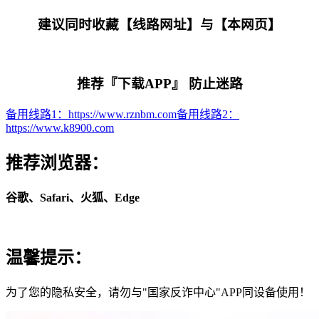
建议同时收藏【线路网址】与【本网页】
推荐『下载APP』 防止迷路
备用线路
1
：
https://www.rznbm.com
备用线路
2
：
https://www.k8900.com
推荐浏览器：
谷歌、Safari、火狐、Edge
温馨提示：
为了您的隐私安全，请勿与"国家反诈中心"APP同设备使用！