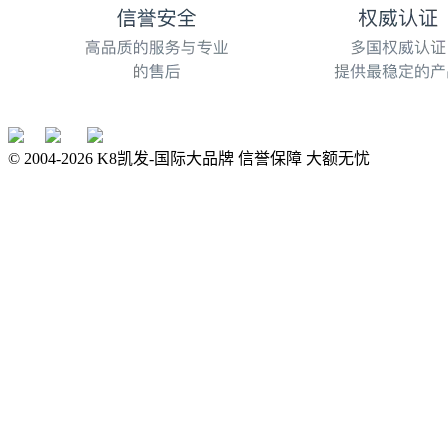
© 2004-
2026
K8凯发-国际大品牌 信誉保障 大额无忧