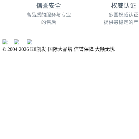
© 2004-
2026
K8凯发-国际大品牌 信誉保障 大额无忧