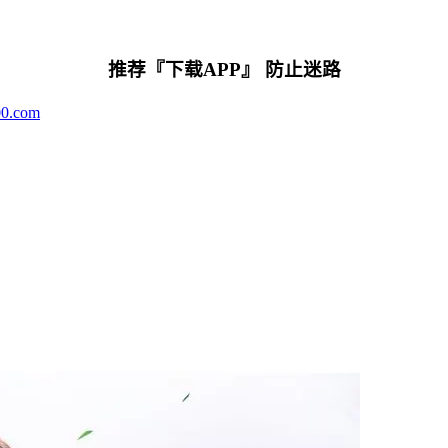
推荐『下载APP』 防止迷路
00.com