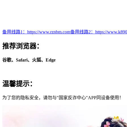
备用线路
1
：
https://www.rznbm.com
备用线路
2
：
https://www.k89
推荐浏览器：
谷歌、Safari、火狐、Edge
温馨提示：
为了您的隐私安全，请勿与"国家反诈中心"APP同设备使用！