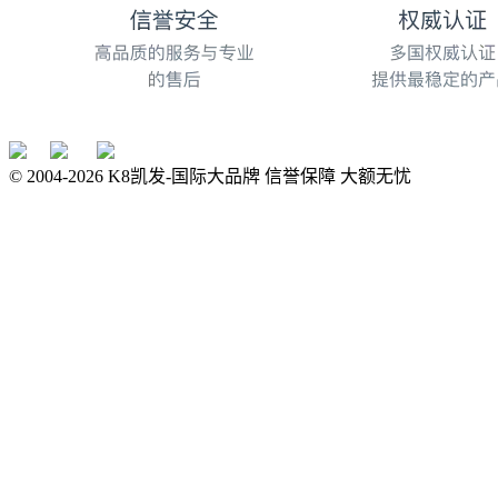
© 2004-
2026
K8凯发-国际大品牌 信誉保障 大额无忧